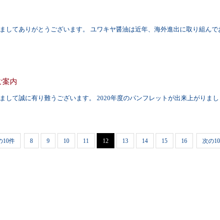
ましてありがとうございます。 ユワキヤ醤油は近年、海外進出に取り組んで
ご案内
まして誠に有り難うございます。 2020年度のパンフレットが出来上がりまし
の10件
8
9
10
11
12
13
14
15
16
次の1