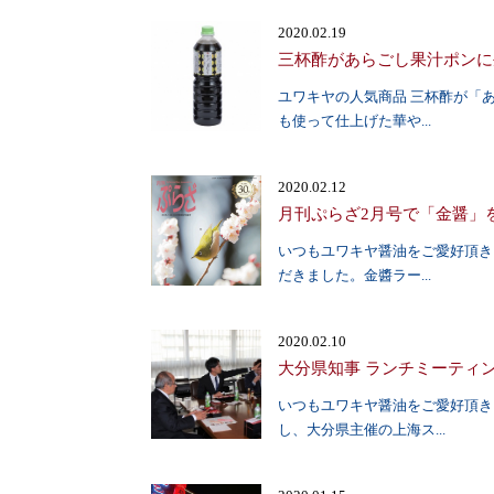
2020.02.19
三杯酢があらごし果汁ポンに
ユワキヤの人気商品 三杯酢が「
も使って仕上げた華や...
2020.02.12
月刊ぷらざ2月号で「金醤」
いつもユワキヤ醤油をご愛好頂き
だきました。金醬ラー...
2020.02.10
大分県知事 ランチミーティ
いつもユワキヤ醤油をご愛好頂き
し、大分県主催の上海ス...